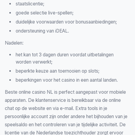
staatslicentie;
goede selectie live-spellen;
duidelijke voorwaarden voor bonusaanbiedingen;
ondersteuning van iDEAL.
Nadelen:
het kan tot 3 dagen duren voordat uitbetalingen
worden verwerkt;
beperkte keuze aan toernooien op slots;
beperkingen voor het casino in een aantal landen.
Beste online casino NL is perfect aangepast voor mobiele
apparaten. De klantenservice is bereikbaar via de online
chat op de website en via e-mail. Extra tools in je
persoonlijke account zijn onder andere het bijhouden van je
speelsaldo en het controleren van je tijdelijke activiteit. De
licentie van de Nederlandse toezichthouder zorgt ervoor