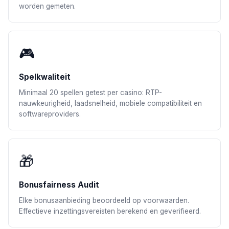
worden gemeten.
🎮
Spelkwaliteit
Minimaal 20 spellen getest per casino: RTP-
nauwkeurigheid, laadsnelheid, mobiele compatibiliteit en
softwareproviders.
🎁
Bonusfairness Audit
Elke bonusaanbieding beoordeeld op voorwaarden.
Effectieve inzettingsvereisten berekend en geverifieerd.