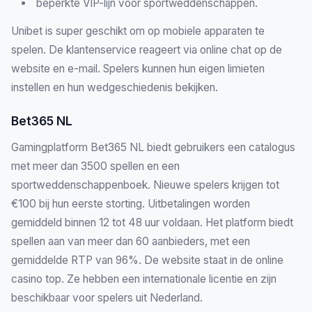
beperkte VIP-lijn voor sportweddenschappen.
Unibet is super geschikt om op mobiele apparaten te
spelen. De klantenservice reageert via online chat op de
website en e-mail. Spelers kunnen hun eigen limieten
instellen en hun wedgeschiedenis bekijken.
Bet365 NL
Gamingplatform Bet365 NL biedt gebruikers een catalogus
met meer dan 3500 spellen en een
sportweddenschappenboek. Nieuwe spelers krijgen tot
€100 bij hun eerste storting. Uitbetalingen worden
gemiddeld binnen 12 tot 48 uur voldaan. Het platform biedt
spellen aan van meer dan 60 aanbieders, met een
gemiddelde RTP van 96%. De website staat in de online
casino top. Ze hebben een internationale licentie en zijn
beschikbaar voor spelers uit Nederland.