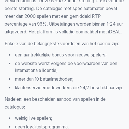
welkomstbonus. Deze is €10 zonder storting + €10 voor de
eerste storting. De catalogus met speelautomaten bevat
meer dan 2000 spellen met een gemiddeld RTP-
percentage van 96%. Uitbetalingen worden binnen 1-24 uur
uitgevoerd. Het platform is volledig compatibel met iDEAL.
Enkele van de belangrijkste voordelen van het casino zijn:
een aantrekkelijke bonus voor nieuwe spelers;
de website werkt volgens de voorwaarden van een
internationale licentie;
meer dan 10 betaalmethoden;
klantenservicemedewerkers die 24/7 beschikbaar zijn.
Nadelen: een bescheiden aanbod van spellen in de
catalogus;
weinig live spellen;
geen loyaliteitsprogramma.