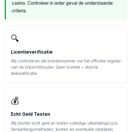
casino. Controleer in ieder geval de onderstaande
criteria.
🔍
Licentieverificatie
Wij controleren elk licentienummer via het officiële register
van de toezichthouder. Geen licentie = directe
diskwalificatie.
💰
Echt Geld Testen
Wij storten echt geld en testen volledige uitbetalingscycli.
Verwerkingssnelheden, kosten en eventuele obstakels