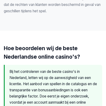
dat de rechten van klanten worden beschermd in geval van
geschillen tijdens het spel.
Hoe beoordelen wij de beste
Nederlandse online casino's?
Bij het controleren van de beste casino's in
Nederland, letten wij op de aanwezigheid van een
licentie. Het aanbod van spellen in de catalogus en de
transparantie van bonusaanbiedingen is ook een
belangrijke factor. Doe eerst je eigen onderzoek,
voordat je een account aanmaakt bij een online