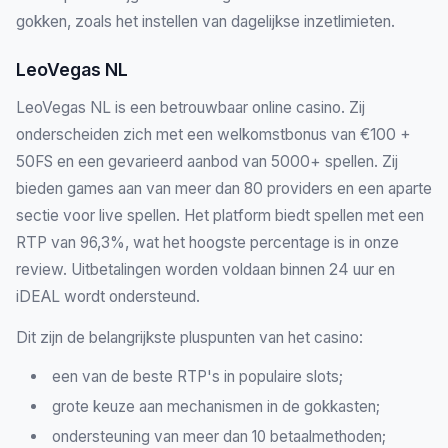
gokken, zoals het instellen van dagelijkse inzetlimieten.
LeoVegas NL
LeoVegas NL is een betrouwbaar online casino. Zij
onderscheiden zich met een welkomstbonus van €100 +
50FS en een gevarieerd aanbod van 5000+ spellen. Zij
bieden games aan van meer dan 80 providers en een aparte
sectie voor live spellen. Het platform biedt spellen met een
RTP van 96,3%, wat het hoogste percentage is in onze
review. Uitbetalingen worden voldaan binnen 24 uur en
iDEAL wordt ondersteund.
Dit zijn de belangrijkste pluspunten van het casino:
een van de beste RTP's in populaire slots;
grote keuze aan mechanismen in de gokkasten;
ondersteuning van meer dan 10 betaalmethoden;