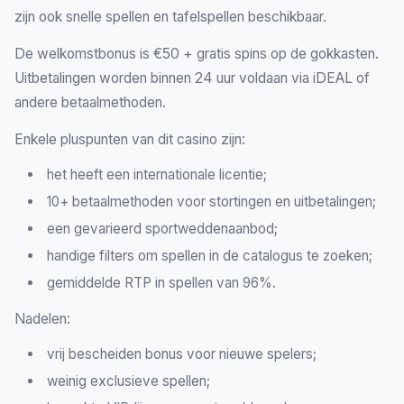
zijn ook snelle spellen en tafelspellen beschikbaar.
De welkomstbonus is €50 + gratis spins op de gokkasten.
Uitbetalingen worden binnen 24 uur voldaan via iDEAL of
andere betaalmethoden.
Enkele pluspunten van dit casino zijn:
het heeft een internationale licentie;
10+ betaalmethoden voor stortingen en uitbetalingen;
een gevarieerd sportweddenaanbod;
handige filters om spellen in de catalogus te zoeken;
gemiddelde RTP in spellen van 96%.
Nadelen:
vrij bescheiden bonus voor nieuwe spelers;
weinig exclusieve spellen;