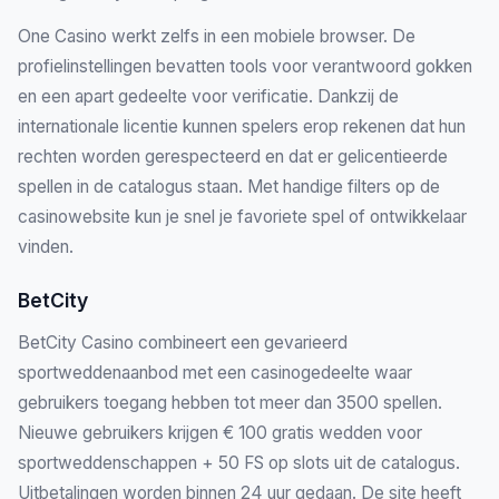
One Casino werkt zelfs in een mobiele browser. De
profielinstellingen bevatten tools voor verantwoord gokken
en een apart gedeelte voor verificatie. Dankzij de
internationale licentie kunnen spelers erop rekenen dat hun
rechten worden gerespecteerd en dat er gelicentieerde
spellen in de catalogus staan. Met handige filters op de
casinowebsite kun je snel je favoriete spel of ontwikkelaar
vinden.
BetCity
BetCity Casino combineert een gevarieerd
sportweddenaanbod met een casinogedeelte waar
gebruikers toegang hebben tot meer dan 3500 spellen.
Nieuwe gebruikers krijgen € 100 gratis wedden voor
sportweddenschappen + 50 FS op slots uit de catalogus.
Uitbetalingen worden binnen 24 uur gedaan. De site heeft