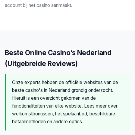
account bij het casino aanmaakt.
Beste Online Casino’s Nederland
(Uitgebreide Reviews)
Onze experts hebben de officiële websites van de
beste casino's in Nederland grondig onderzocht.
Hieruit is een overzicht gekomen van de
functionaliteiten van elke website. Lees meer over
welkomstbonussen, het spelaanbod, beschikbare
betaalmethoden en andere opties.