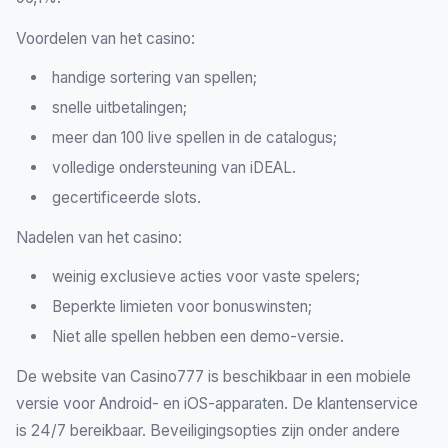
Voordelen van het casino:
handige sortering van spellen;
snelle uitbetalingen;
meer dan 100 live spellen in de catalogus;
volledige ondersteuning van iDEAL.
gecertificeerde slots.
Nadelen van het casino:
weinig exclusieve acties voor vaste spelers;
Beperkte limieten voor bonuswinsten;
Niet alle spellen hebben een demo-versie.
De website van Casino777 is beschikbaar in een mobiele
versie voor Android- en iOS-apparaten. De klantenservice
is 24/7 bereikbaar. Beveiligingsopties zijn onder andere